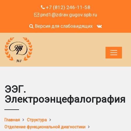
+7 (812) 246-11-58
pnd1@zdrav.gugov.spb.ru
Версия для слабовидящих
ЭЭГ.
Электроэнцефалография
Главная
Структура
Отделение функциональной диагностики