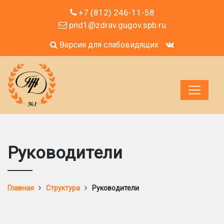
+7 (812) 246-11-58
pnd1@zdrav.gugov.spb.ru
Версия для слабовидящих
Руководители
Главная
Структура
Руководители