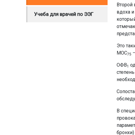
Второй 
вдоха и
Учеба для врачей по ЭЭГ
который
отмечаю
предста
Это так
МОС
–
75
ОФВ
од
1
степень
необход
Сопоста
обследу
В специ
провока
парамет
бронхи)