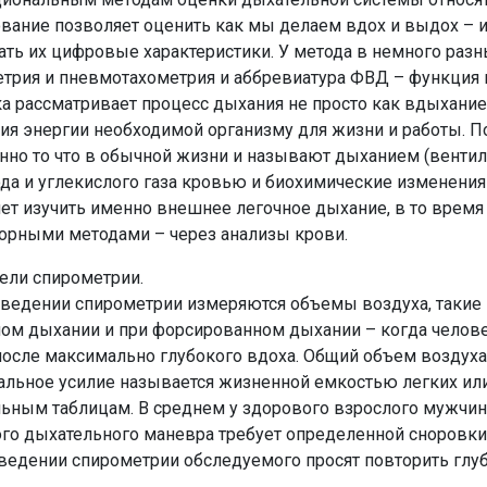
вание позволяет оценить как мы делаем вдох и выдох – и
ать их цифровые характеристики. У метода в немного раз
трия и пневмотахометрия и аббревиатура ФВД – функция 
а рассматривает процесс дыхания не просто как вдыхание
ия энергии необходимой организму для жизни и работы. П
нно то что в обычной жизни и называют дыханием (вентиля
да и углекислого газа кровью и биохимические изменения
ет изучить именно внешнее легочное дыхание, в то время
орными методами – через анализы крови.
ели спирометрии.
ведении спирометрии измеряются объемы воздуха, такие 
ом дыхании и при форсированном дыхании – когда челове
осле максимально глубокого вдоха. Общий объем воздуха
льное усилие называется жизненной емкостью легких или Ж
ьным таблицам. В среднем у здорового взрослого мужчин
го дыхательного маневра требует определенной сноровки, 
ведении спирометрии обследуемого просят повторить глуб