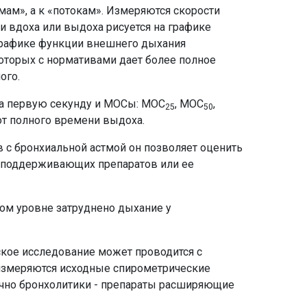
мам», а к «потокам». Измеряются скорости
и вдоха или выдоха рисуется на графике
 графике функции внешнего дыхания
оторых с нормативами дает более полное
ого.
а первую секунду и МОСы: МОС
, МОС
,
25
50
от полного времени выдоха.
в с бронхиальной астмой он позволяет оценить
за поддерживающих препаратов или ее
ом уровне затруднено дыхание у
кое исследование может проводится с
 измеряются исходные спирометрические
ычно бронхолитики - препараты расширяющие