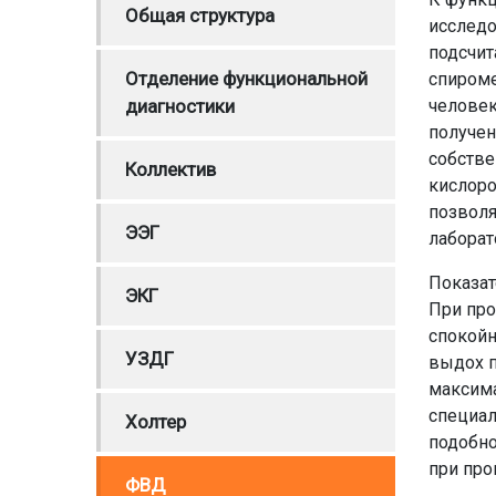
Общая структура
исследо
подсчит
Отделение функциональной
спироме
диагностики
человек
получен
собстве
Коллектив
кислоро
позволя
ЭЭГ
лаборат
Показат
ЭКГ
При про
спокойн
УЗДГ
выдох п
максима
специал
Холтер
подобно
при про
ФВД