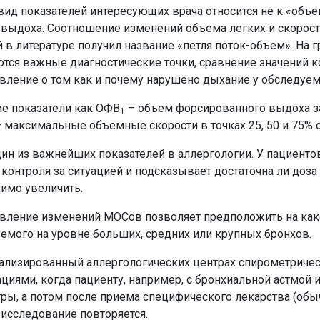
вид показателей интересующих врача относится не к «объе
 выдоха. Соотношение изменений объема легких и скорост
 в литературе получил название «петля поток-объем». На
тся важные диагностические точки, сравнение значений к
вление о том как и почему нарушено дыхание у обследуем
ие показатели как ОФВ
– объем форсированного выдоха з
1
 максимальные объемные скорости в точках 25, 50 и 75% 
ин из важнейших показателей в аллергологии. У пациенто
 контроля за ситуацией и подсказывает достаточна ли до
имо увеличить.
вление изменений МОСов позволяет предположить на как
емого на уровне больших, средних или крупных бронхов.
ализированный аллергологических центрах спирометричес
циями, когда пациенту, например, с бронхиальной астмой
ры, а потом после приема специфического лекарства (об
 исследование повторяется.