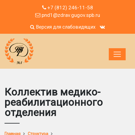
+7 (812) 246-11-58
pnd1@zdrav.gugov.spb.ru
Версия для слабовидящих
Коллектив медико-
реабилитационного
отделения
Главная
Структура