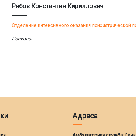
Рябов Константин Кириллович
Отделение интенсивного оказания психиатрической 
Психолог
ки
Адреса
ния
Амбулаторная служба:
Санк