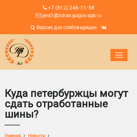
+7 (812) 246-11-58
pnd1@zdrav.gugov.spb.ru
Версия для слабовидящих
Куда петербуржцы могут
сдать отработанные
шины?
Главная
Новости