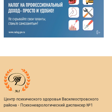
Центр психического здоровья Василеостровского
района - Психоневрологический диспансер №1