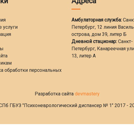
ки
Адреса
ния
Амбулаторная служба:
Санк
 услуги
Петербург, 12 линия Васил
ация
острова, дом 39, литер Б
Дневной стационар:
Санкт-
ты
Петербург, Канареечная ули
айта
13, литер А
никам
а обработки персональных
Разработка сайта
devmastery
СПб ГБУЗ "Психоневрологический диспансер № 1" 2017 - 2