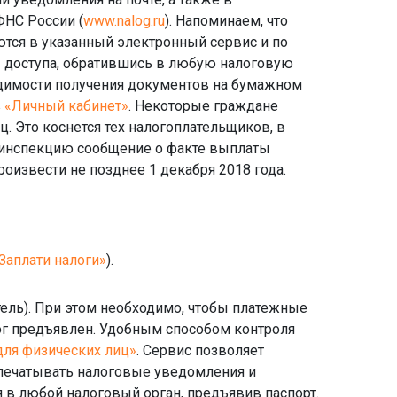
ФНС России (
www.nalog.ru
). Напоминаем, что
ся в указанный электронный сервис и по
 доступа, обратившись в любую налоговую
одимости получения документов на бумажном
з
«Личный кабинет»
. Некоторые граждане
. Это коснется тех налогоплательщиков, в
 инспекцию сообщение о факте выплаты
роизвести не позднее 1 декабря 2018 года.
Заплати налоги»
).
ель). При этом необходимо, чтобы платежные
ог предъявлен. Удобным способом контроля
для физических лиц»
. Сервис позволяет
спечатывать налоговые уведомления и
 в любой налоговый орган, предъявив паспорт.