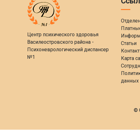
Ссыл
Отделе
Платные
Центр психического здоровья
Информ
Василеостровского района -
Статьи
Психоневрологический диспансер
Контак
№1
Карта с
Сотруд
Политик
данных
© 