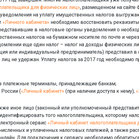
плательщика для физических лиц»
, размещенном на сайте 
уведомления на уплату имущественных налогов выгружают
от
«Личного кабинета»
необходимо восстановить реквизиты
представившие в налоговые органы уведомления о необх
щественных налогов на бумажном носителе по почте и чере
млении еще один налог – налог на доходы физических лиц
ация или индивидуальный предприниматель) представил в
 лиц не удержан. Уплату налогов за 2017 год необходимо п
рез платежные терминалы, принадлежащие банкам;
 России (
«Личный кабинет»
(при наличии доступа к нему);
«
акже иное лицо (законный или уполномоченный представит
 идентифицировать того налогоплательщика, которому нал
 электронный сервис
«Личный кабинет налогоплательщика 
численных и уплаченных налоговых платежей, а также ра
нлайн. Для подключения к сервису необходимо обратиться